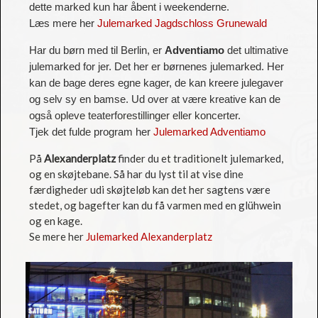
dette marked kun har åbent i weekenderne.
Læs mere her
Julemarked Jagdschloss Grunewald
Har du børn med til Berlin, er
Adventiamo
det ultimative
julemarked for jer. Det her er børnenes julemarked. Her
kan de bage deres egne kager, de kan kreere julegaver
og selv sy en bamse. Ud over at være kreative kan de
også opleve teaterforestillinger eller koncerter.
Tjek det fulde program her
Julemarked Adventiamo
På
Alexanderplatz
finder du et traditionelt julemarked,
og en skøjtebane. Så har du lyst til at vise dine
færdigheder udi skøjteløb kan det her sagtens være
stedet, og bagefter kan du få varmen med en glühwein
og en kage.
Se mere her
Julemarked Alexanderplatz