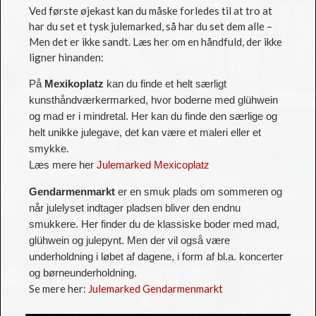
Ved første øjekast kan du måske forledes til at tro at
har du set et tysk julemarked, så har du set dem alle –
Men det er ikke sandt. Læs her om en håndfuld, der ikke
ligner hinanden:
På
Mexikoplatz
kan du finde et helt særligt
kunsthåndværkermarked, hvor boderne med glühwein
og mad er i mindretal. Her kan du finde den særlige og
helt unikke julegave, det kan være et maleri eller et
smykke.
Læs mere her
Julemarked Mexicoplatz
Gendarmenmarkt
er en smuk plads om sommeren og
når julelyset indtager pladsen bliver den endnu
smukkere. Her finder du de klassiske boder med mad,
glühwein og julepynt. Men der vil også være
underholdning i løbet af dagene, i form af bl.a. koncerter
og børneunderholdning.
Se mere her:
Julemarked Gendarmenmarkt