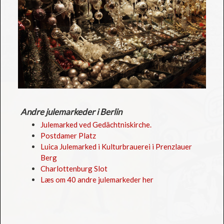
Andre julemarkeder i Berlin
Julemarked ved Gedächtniskirche.
Postdamer Platz
Luica Julemarked i Kulturbrauerei i Prenzlauer
Berg
Charlottenburg Slot
Læs om 40 andre julemarkeder her