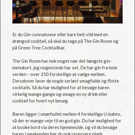
Er du Gin-connaisseur eller bare helt vild med en
drøngod cocktail, så skal du tage på The Gin Room og
på Green Tree Cocktailbar.
The Gin Room har nok noget nær det længste gin-
menukort, jeg nogensinde har set. De har gin fra hele
verden – over 250 forskellige at vælge mellem.
Derudover laver de nogle seriøst smagfulde og flotte
cocktails. Så du har mulighed for at besøge baren
virkelig mange gange og smage en ny drink eller
cocktail for hvert nyt besøg.
Baren ligger i smørhullet mellem 4 forskellige U-bahns,
så der er mange veje til en god gin. Du har mulighed for
at booke bord via deres hjemmeside, og vil du besøge
baren i weekenden bør du nok reservere plads.