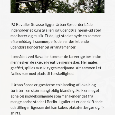
På Revaller Strasse ligger Urban Spree, der både
indeholder et kunstgalleri og udendørs hæng-ud sted
med barer og musik. Et dejligt sted at nyde en sommer
eftermiddag. I sommerperioden er der løbende
udendørs koncerter og arrangementer.
I området ved Ravaller kommer de farverige berlinske
mennesker, de skæve kreative mennesker. Her males
graffiti, spilles musik, ryges marijuana. Alt sammen i et
fælles rum med plads til forskellighed.
I Urban Spree er gæsterne en blanding af lokale og
turister i en skøn mangfoldig blanding. Folk er meget
åbne og imødekommende som man kender det fra
mange andre steder i Berlin. I galleriet er der skiftende
udstillinger ligesom det kan købes plakater, bøger og T-
shirts.