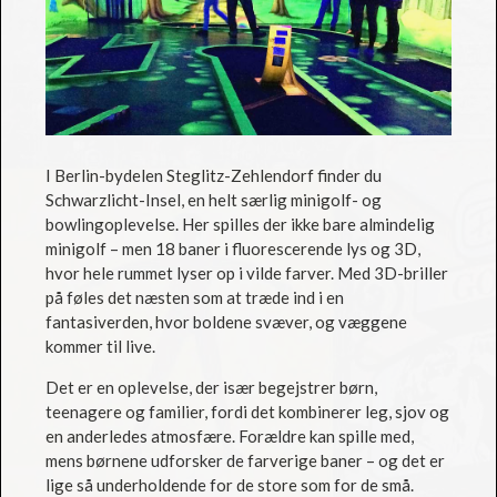
I Berlin-bydelen Steglitz-Zehlendorf finder du
Schwarzlicht-Insel, en helt særlig minigolf- og
bowlingoplevelse. Her spilles der ikke bare almindelig
minigolf – men 18 baner i fluorescerende lys og 3D,
hvor hele rummet lyser op i vilde farver. Med 3D-briller
på føles det næsten som at træde ind i en
fantasiverden, hvor boldene svæver, og væggene
kommer til live.
Det er en oplevelse, der især begejstrer børn,
teenagere og familier, fordi det kombinerer leg, sjov og
en anderledes atmosfære. Forældre kan spille med,
mens børnene udforsker de farverige baner – og det er
lige så underholdende for de store som for de små.