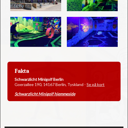
Fakta
Schwarzlicht Minigolf Berlin
Goerzallee 190, 14167 Berlin, Tyskland
-
Se på kort
Schwarzlicht Minigolf hjemmeside